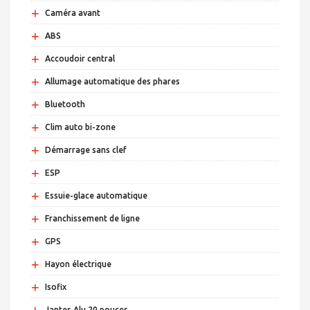
+
Caméra avant
+
ABS
+
Accoudoir central
+
Allumage automatique des phares
+
Bluetooth
+
Clim auto bi-zone
+
Démarrage sans clef
+
ESP
+
Essuie-glace automatique
+
Franchissement de ligne
+
GPS
+
Hayon électrique
+
Isofix
+
Jantes Alu 20 pouces