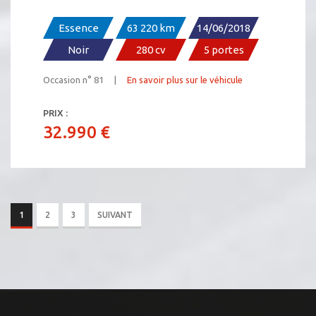
Essence
63 220 km
14/06/2018
Noir
280 cv
5 portes
Occasion n° 81 |
En savoir plus sur le véhicule
PRIX :
32.990 €
1
2
3
SUIVANT