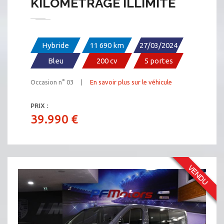
KILOMÉTRAGE ILLIMITÉ
Hybride
11 690 km
27/03/2024
Bleu
200 cv
5 portes
Occasion n° 03 |
En savoir plus sur le véhicule
PRIX :
39.990 €