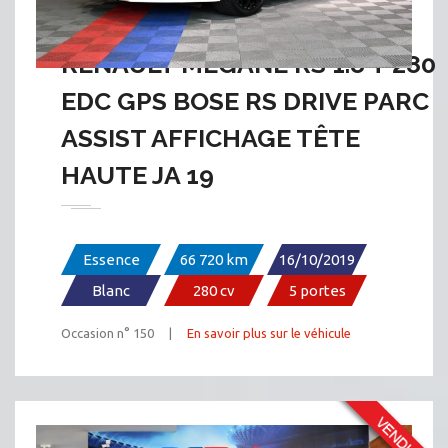
RENAULT MEGANE RS 1.8 T 280
EDC GPS BOSE RS DRIVE PARC
ASSIST AFFICHAGE TÊTE
HAUTE JA 19
Essence
66 720 km
16/10/2019
Blanc
280 cv
5 portes
Occasion n° 150 |
En savoir plus sur le véhicule