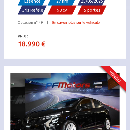
Essence
27 km
25/05/2025
Gris Rafale
90 cv
5 portes
Occasion n° 49 |
En savoir plus sur le véhicule
PRIX :
18.990 €