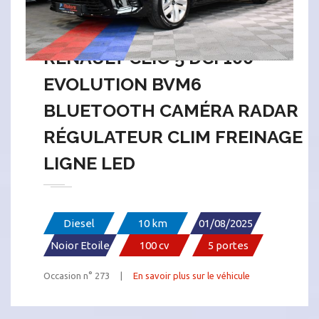
RENAULT CLIO 5 DCI 100
EVOLUTION BVM6
BLUETOOTH CAMÉRA RADAR
RÉGULATEUR CLIM FREINAGE
LIGNE LED
Diesel
10 km
01/08/2025
Noior Etoile
100 cv
5 portes
Occasion n° 273 |
En savoir plus sur le véhicule