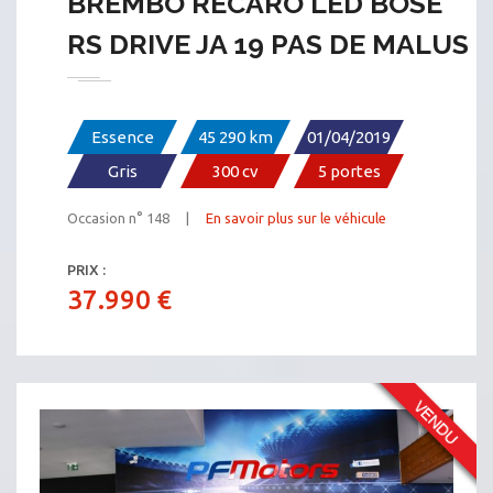
BREMBO RECARO LED BOSE
RS DRIVE JA 19 PAS DE MALUS
Essence
45 290 km
01/04/2019
Gris
300 cv
5 portes
Occasion n° 148 |
En savoir plus sur le véhicule
PRIX :
37.990 €