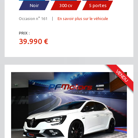
Noir
300 cv
5 portes
Occasion n° 161 |
En savoir plus sur le véhicule
PRIX :
39.990 €