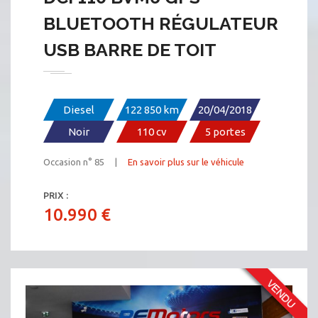
BLUETOOTH RÉGULATEUR
USB BARRE DE TOIT
Diesel
122 850 km
20/04/2018
Noir
110 cv
5 portes
Occasion n° 85 |
En savoir plus sur le véhicule
PRIX :
10.990 €