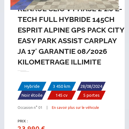
RENAUL CLIO V PHASE 2 1.6 E-
TECH FULL HYBRIDE 145CH
ESPRIT ALPINE GPS PACK CITY
EASY PARK ASSIST CARPLAY
JA 17′ GARANTIE 08/2026
KILOMETRAGE ILLIMITE
Hybride
3 450 km
28/08/2024
Noir étoile
145 cv
5 portes
Occasion n° 01 |
En savoir plus sur le véhicule
PRIX :
23.990 €