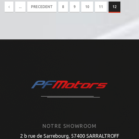
...
PRECEDENT
8
9
10
11
12
NOTRE SHOWROOM
2 b rue de Sarrebourg, 57400 SARRALTROFF