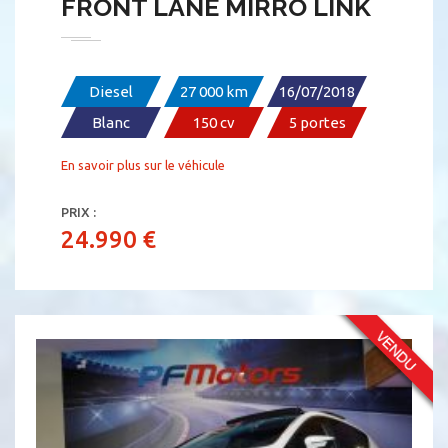
FRONT LANE MIRRO LINK
Diesel
27 000 km
16/07/2018
Blanc
150 cv
5 portes
En savoir plus sur le véhicule
PRIX :
24.990 €