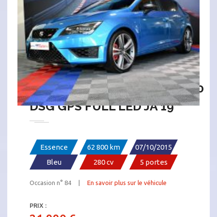
SÉAT LÉON CUPRA 2.0 TSI 280
DSG GPS FULL LED JA 19
Essence
62 800 km
07/10/2015
Bleu
280 cv
5 portes
Occasion n° 84 |
En savoir plus sur le véhicule
PRIX :