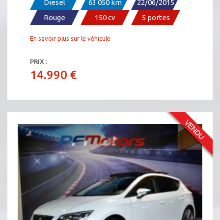
Diesel
63 050 km
22/06/2015
Rouge
150 cv
5 portes
En savoir plus sur le véhicule
PRIX :
14.990 €