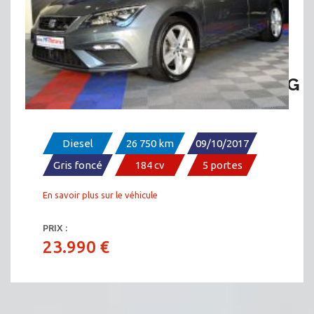
SEAT LÉON FR 2.0 TDI 184 DSG
Diesel
26 750 km
09/10/2017
Gris foncé
184 cv
5 portes
En savoir plus sur le véhicule
PRIX :
23.990 €