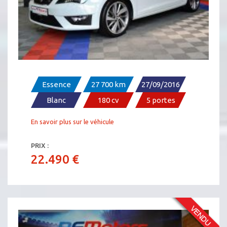
SEAT LÉON FR 1.8 180
Essence
27 700 km
27/09/2016
Blanc
180 cv
5 portes
En savoir plus sur le véhicule
PRIX :
22.490 €