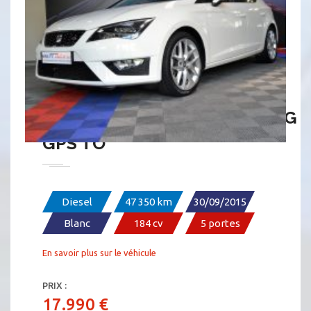
SÉAT LÉON FR 2.0 TDI 184 DSG
GPS TO
Diesel
47 350 km
30/09/2015
Blanc
184 cv
5 portes
En savoir plus sur le véhicule
PRIX :
17.990 €