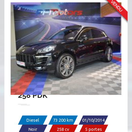
PORSCHE MACAN S 3.0 V6 S
258 PDK
Diesel
73 200 km
01/10/2014
Noir
258 cv
5 portes