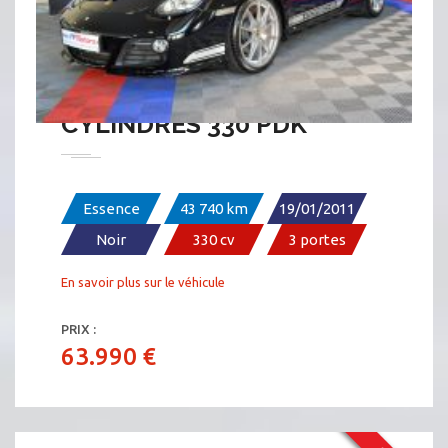
PORSCHE CAYMAN R 3.4 6
CYLINDRES 330 PDK
Essence
43 740 km
19/01/2011
Noir
330 cv
3 portes
En savoir plus sur le véhicule
PRIX :
63.990 €