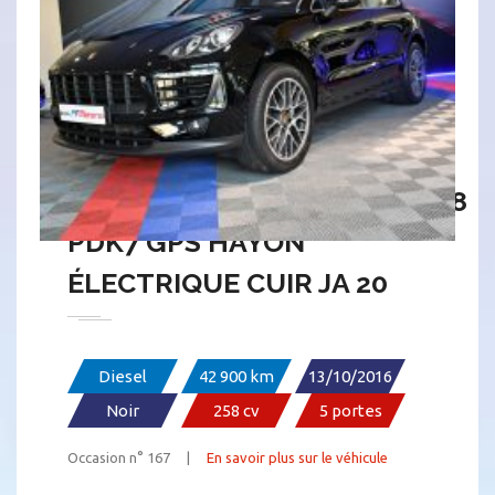
PORSCHE MACAN S 3.0 V6 258
PDK7 GPS HAYON
ÉLECTRIQUE CUIR JA 20
Diesel
42 900 km
13/10/2016
Noir
258 cv
5 portes
Occasion n° 167 |
En savoir plus sur le véhicule