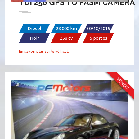
TDI 258 GPS TO PASM CAMÉRA
Diesel
28 000 km
30/10/2015
Noir
258 cv
5 portes
En savoir plus sur le véhicule