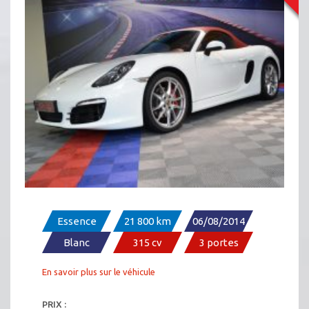
PORSCHE BOXSTER S PDK
Essence
21 800 km
06/08/2014
Blanc
315 cv
3 portes
En savoir plus sur le véhicule
PRIX :