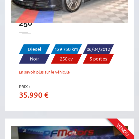
PORSCHE PANAMERA 3.0 V6
250
Diesel
129 750 km
06/04/2012
Noir
250 cv
5 portes
En savoir plus sur le véhicule
PRIX :
35.990 €