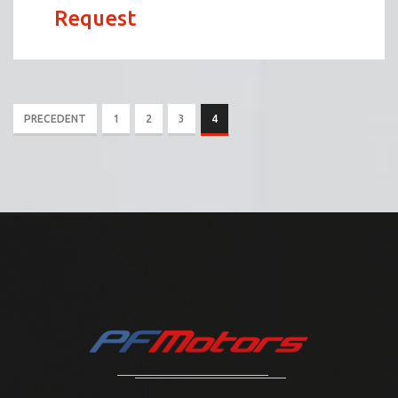
Request
PRECEDENT
1
2
3
4